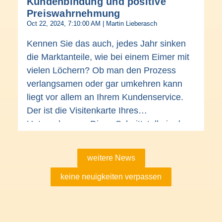
Kundenbindung und positive
Preiswahrnehmung
Oct 22, 2024, 7:10:00 AM | Martin Lieberasch
Kennen Sie das auch, jedes Jahr sinken
die Marktanteile, wie bei einem Eimer mit
vielen Löchern? Ob man den Prozess
verlangsamen oder gar umkehren kann
liegt vor allem an Ihrem Kundenservice.
Der ist die Visitenkarte Ihres
Unternehmens. Diese Schnittstelle in der
Kundenkommunikation ist entscheidend
für Vertrauen, Loyalität und das gute
weitere News
Gefühl der Kunden.
keine neuigkeiten verpassen
Seit fünf Jahren coachen wir
Kundenservice-Teams von kommunalen
Versorgern in Punkto