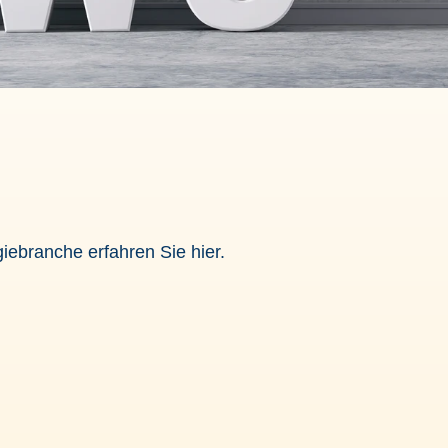
rgiebranche und zu aktuellen Projekten, die auch Sie
eressieren werden.
Ich stimme der
Datenschutzerklärung
zu.
*
iebranche erfahren Sie hier.